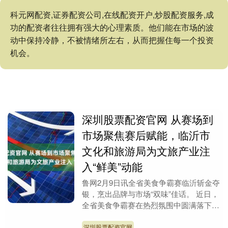
科元网配资,证券配资公司,在线配资开户,炒股配资服务,成
功的配资者往往拥有强大的心理素质。他们能在市场的波
动中保持冷静，不被情绪所左右，从而把握住每一个投资
机会。
深圳股票配资官网 从赛场到
市场聚焦赛后赋能，临沂市
文化和旅游局为文旅产业注
入“鲜美”动能
鲁网2月9日讯全省美食争霸赛临沂斩金夺
银，烹出品牌与市场“双味”佳话。 近日，
全省美食争霸赛在热烈氛围中圆满落下帷
幕。临沂市文化和旅游局精心组织全市优
质餐饮与食....
深圳股票配资官网