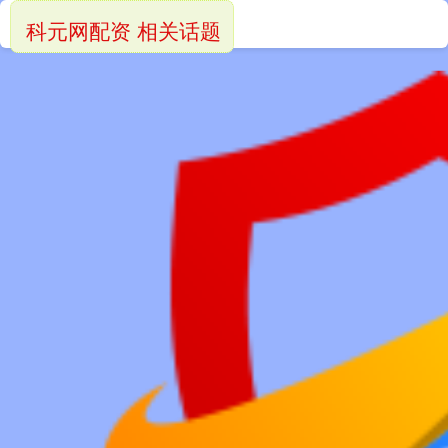
科元网配资 相关话题