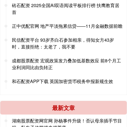
砖石配资 2025全国AI双语阅读平板排行榜 扶鹰教育居
首
正中优配官网 地产平淡拖累信贷——11月金融数据前瞻
民信配资平台 93岁齐白石参加相亲，得知女方43岁
时，直接拒绝：太老了，我不要
成都股票配资 宏观政策发力叠加低基数效应 前8个月工
业利润同比由负转正
和石配资APP下载 英国加密货币税务申报新规生效
最新文章
湖南股票配资网官网 孙杨事件升级！否认母亲插手节目