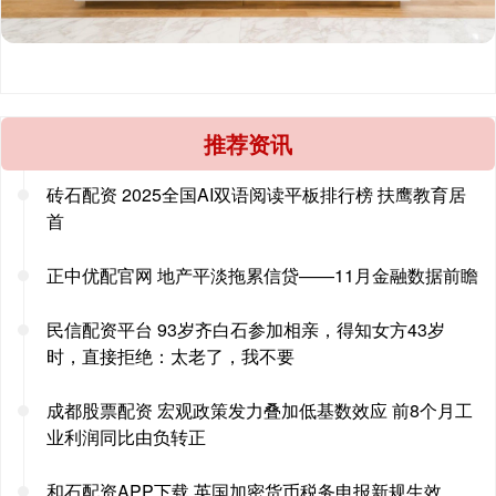
推荐资讯
砖石配资 2025全国AI双语阅读平板排行榜 扶鹰教育居
首
正中优配官网 地产平淡拖累信贷——11月金融数据前瞻
民信配资平台 93岁齐白石参加相亲，得知女方43岁
时，直接拒绝：太老了，我不要
成都股票配资 宏观政策发力叠加低基数效应 前8个月工
业利润同比由负转正
和石配资APP下载 英国加密货币税务申报新规生效