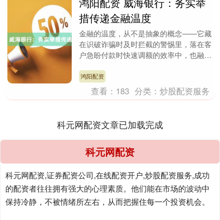
鸿阳配资 威海银行：务实举
措传递金融温度
金融的温度，从不是抽象的概念——它藏
在识破诈骗时及时拦截的警惕里，落在客
户急盼付款时快速调额的效率中，也融在
冒雨奔波为老人上门服务的脚步间。近
期，威海银行通过一....
鸿阳配资
查看：
183
分类：
炒股配资服务
科元网配资文章已加载完成
科元网配资
科元网配资,证券配资公司,在线配资开户,炒股配资服务,成功
的配资者往往拥有强大的心理素质。他们能在市场的波动中
保持冷静，不被情绪所左右，从而把握住每一个投资机会。