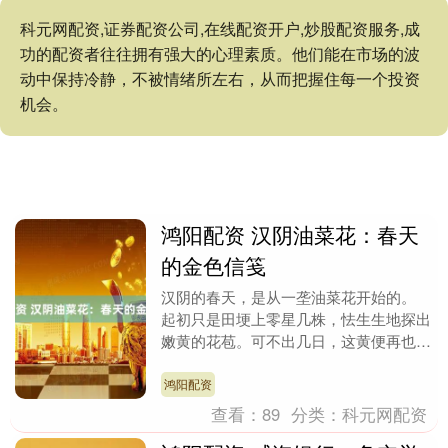
科元网配资,证券配资公司,在线配资开户,炒股配资服务,成
功的配资者往往拥有强大的心理素质。他们能在市场的波
动中保持冷静，不被情绪所左右，从而把握住每一个投资
机会。
鸿阳配资 汉阴油菜花：春天
的金色信笺
汉阴的春天，是从一垄油菜花开始的。
起初只是田埂上零星几株，怯生生地探出
嫩黄的花苞。可不出几日，这黄便再也按
捺不住，从月河川道到凤凰山麓，从浅山
丘陵到漩涡镇的梯....
鸿阳配资
查看：
89
分类：
科元网配资