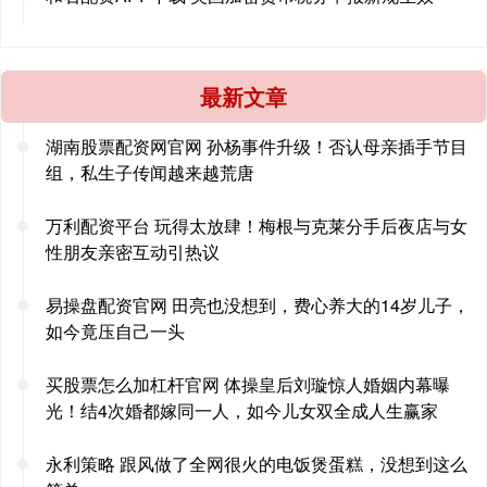
最新文章
湖南股票配资网官网 孙杨事件升级！否认母亲插手节目
组，私生子传闻越来越荒唐
万利配资平台 玩得太放肆！梅根与克莱分手后夜店与女
性朋友亲密互动引热议
易操盘配资官网 田亮也没想到，费心养大的14岁儿子，
如今竟压自己一头
买股票怎么加杠杆官网 体操皇后刘璇惊人婚姻内幕曝
光！结4次婚都嫁同一人，如今儿女双全成人生赢家
永利策略 跟风做了全网很火的电饭煲蛋糕，没想到这么