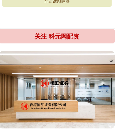
全部话题标签
关注 科元网配资