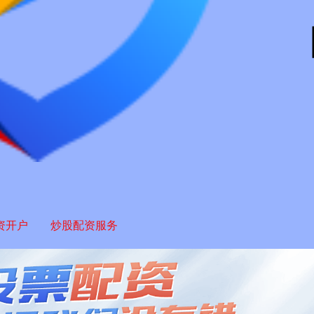
资开户
炒股配资服务