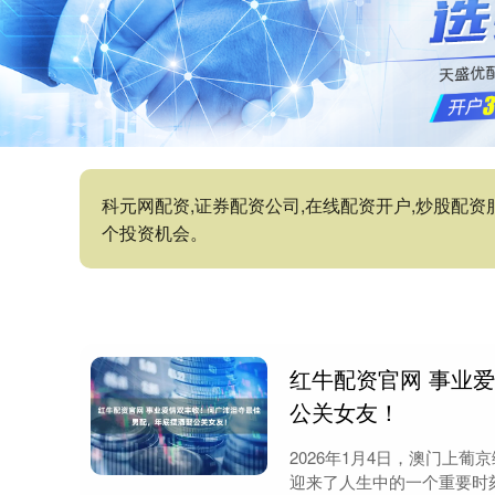
科元网配资,证券配资公司,在线配资开户,炒股配
个投资机会。
红牛配资官网 事业
公关女友！
2026年1月4日，澳门上葡
迎来了人生中的一个重要时刻。