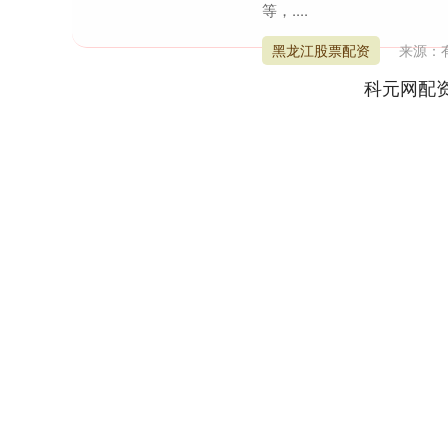
等，....
黑龙江股票配资
来源：
科元网配