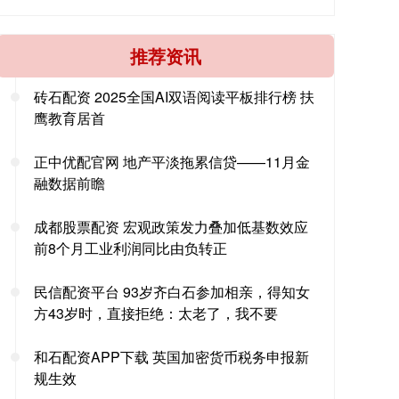
推荐资讯
砖石配资 2025全国AI双语阅读平板排行榜 扶
鹰教育居首
正中优配官网 地产平淡拖累信贷——11月金
融数据前瞻
成都股票配资 宏观政策发力叠加低基数效应
前8个月工业利润同比由负转正
民信配资平台 93岁齐白石参加相亲，得知女
方43岁时，直接拒绝：太老了，我不要
和石配资APP下载 英国加密货币税务申报新
规生效