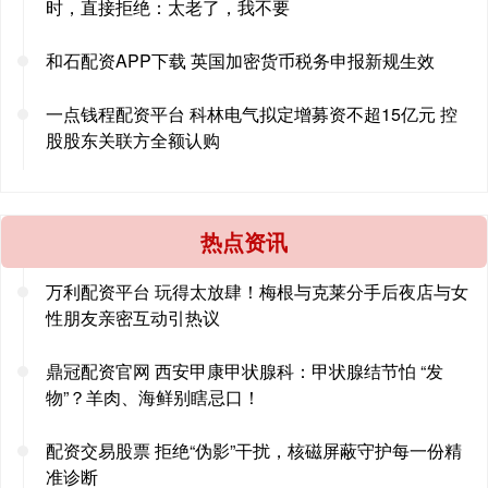
时，直接拒绝：太老了，我不要
和石配资APP下载 英国加密货币税务申报新规生效
一点钱程配资平台 科林电气拟定增募资不超15亿元 控
股股东关联方全额认购
热点资讯
万利配资平台 玩得太放肆！梅根与克莱分手后夜店与女
性朋友亲密互动引热议
鼎冠配资官网 西安甲康甲状腺科：甲状腺结节怕 “发
物”？羊肉、海鲜别瞎忌口！
配资交易股票 拒绝“伪影”干扰，核磁屏蔽守护每一份精
准诊断